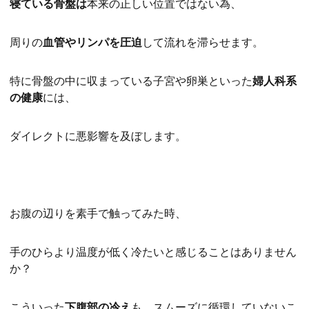
寝ている骨盤は
本来の正しい位置ではない為、
周りの
血管やリンパを圧迫
して流れを滞らせます。
特に骨盤の中に収まっている子宮や卵巣といった
婦人科系
の健康
には、
ダイレクトに悪影響を及ぼします。
お腹の辺りを素手で触ってみた時、
手のひらより温度が低く冷たいと感じることはありません
か？
こういった
下腹部の冷え
も、スムーズに循環していないこ