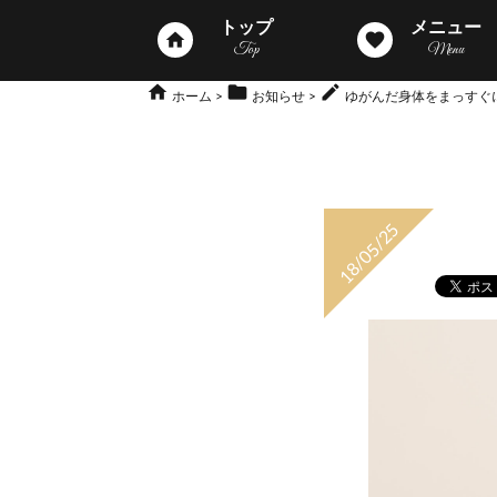
トップ
メニュー
home
favorite
Top
Menu
home
folder
mode_edit
ホーム
お知らせ
ゆがんだ身体をまっすぐ
18/05/25