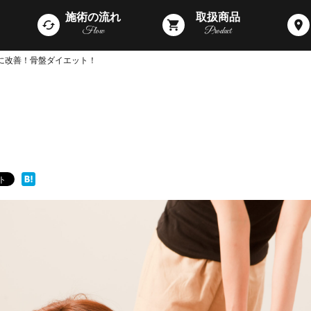
施術の流れ
取扱商品
cached
shopping_cart
room
Flow
Product
に改善！骨盤ダイエット！